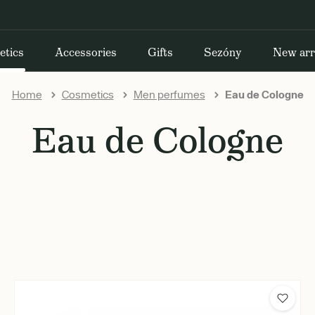
etics
Accessories
Gifts
Sezóny
New arr
Home
Cosmetics
Men perfumes
Eau de Cologne
Eau de Cologne