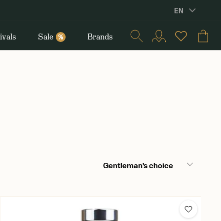
EN
ivals
Sale
Brands
%
Gentleman’s choice