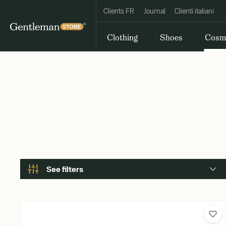
Clients FR
Journal
Clienti italiani
Clothing
Shoes
Cosm
See filters